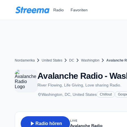
Zum Hauptinhalt springen
Radio
Favoriten
chevron_right
chevron_right
chevron_right
chevron_right
Nordamerika
United States
DC
Washington
Avalanche R
Avalanche Radio - Was
River Flowing, Life Giving, Love sharing Radio.
place
Washington, DC, United States
Chillout
Gosp
LIVE
play_arrow
Radio hören
Avalanche Radio