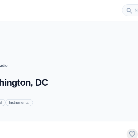
Sender
search
adio
hington, DC
el
Instrumental
favorite