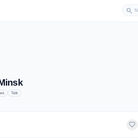
Sender
search
 Minsk
ws
Talk
favorite