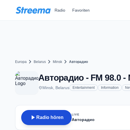
Zum Hauptinhalt springen
Radio
Favoriten
chevron_right
chevron_right
chevron_right
Europa
Belarus
Minsk
Авторадио
Авторадио - FM 98.0 -
place
Minsk, Belarus
Entertainment
Information
Ne
LIVE
play_arrow
Radio hören
Авторадио