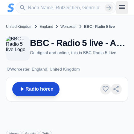
Zum Hauptinhalt springen
Sender suchen
menu
search
arrow_forward
chevron_right
chevron_right
chevron_right
United Kingdom
England
Worcester
BBC - Radio 5 live
BBC - Radio 5 live - AM 693 - Worcester
On digital and online, this is BBC Radio 5 Live
place
Worcester, England, United Kingdom
play_arrow
favorite
share
Radio hören