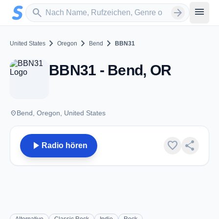
Zum Hauptinhalt springen
Sender suchen
menu
search
arrow_forward
chevron_right
chevron_right
chevron_right
United States
Oregon
Bend
BBN31
BBN31 - Bend, OR
place
Bend, Oregon, United States
play_arrow
favorite
share
Radio hören