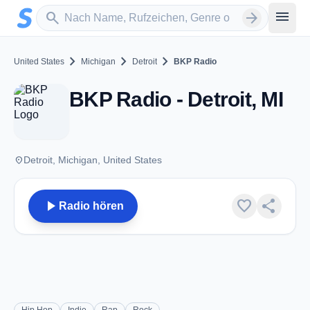
Zum Hauptinhalt springen
Sender suchen
menu
search
arrow_forward
chevron_right
chevron_right
chevron_right
United States
Michigan
Detroit
BKP Radio
BKP Radio - Detroit, MI
place
Detroit, Michigan, United States
play_arrow
favorite
share
Radio hören