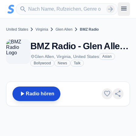
Zum Hauptinhalt springen
Sender suchen
menu
search
arrow_forward
chevron_right
chevron_right
chevron_right
United States
Virginia
Glen Allen
BMZ Radio
BMZ Radio - Glen Allen, VA
place
Glen Allen, Virginia, United States
Asian
Bollywood
News
Talk
play_arrow
favorite
share
Radio hören