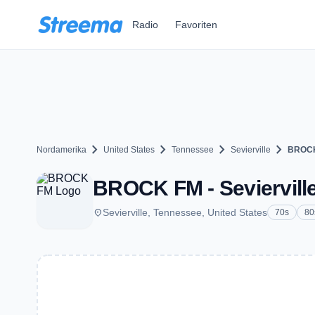
Zum Hauptinhalt springen
Radio
Favoriten
chevron_right
chevron_right
chevron_right
chevron_right
Nordamerika
United States
Tennessee
Sevierville
BROC
BROCK FM - Seviervill
place
Sevierville, Tennessee, United States
70s
80