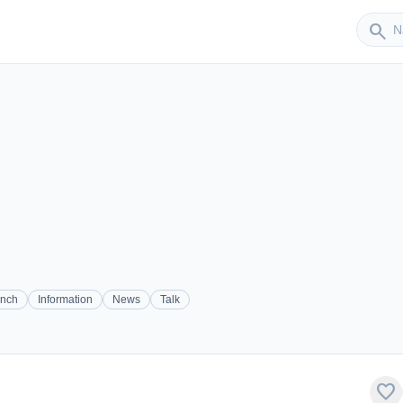
Sender
search
ench
Information
News
Talk
favorite