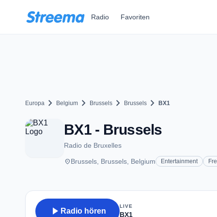
Zum Hauptinhalt springen
Radio
Favoriten
chevron_right
chevron_right
chevron_right
chevron_right
Europa
Belgium
Brussels
Brussels
BX1
BX1 - Brussels
Radio de Bruxelles
place
Brussels, Brussels, Belgium
Entertainment
Fr
LIVE
play_arrow
Radio hören
BX1