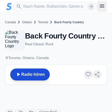
Zum Hauptinhalt springen
Sender suchen
menu
search
arrow_forward
chevron_right
chevron_right
chevron_right
Canada
Ontario
Toronto
Back Fourty Country
Back Fourty Country - Toronto, ON
Real Classic Rock
place
Toronto, Ontario, Canada
play_arrow
favorite
share
Radio hören