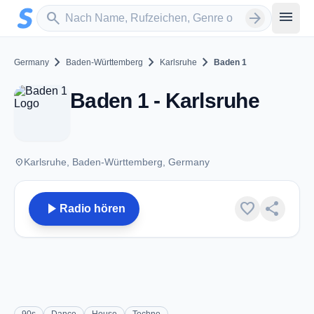
Zum Hauptinhalt springen
Sender suchen
menu
search
arrow_forward
chevron_right
chevron_right
chevron_right
Germany
Baden-Württemberg
Karlsruhe
Baden 1
Baden 1 - Karlsruhe
place
Karlsruhe, Baden-Württemberg, Germany
play_arrow
favorite
share
Radio hören