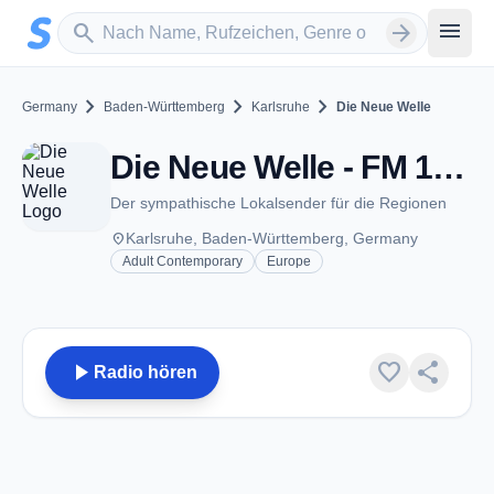
Zum Hauptinhalt springen
Sender suchen
menu
search
arrow_forward
chevron_right
chevron_right
chevron_right
Germany
Baden-Württemberg
Karlsruhe
Die Neue Welle
Die Neue Welle - FM 101.8 - Karlsruhe
Der sympathische Lokalsender für die Regionen
place
Karlsruhe, Baden-Württemberg, Germany
Adult Contemporary
Europe
play_arrow
favorite
share
Radio hören