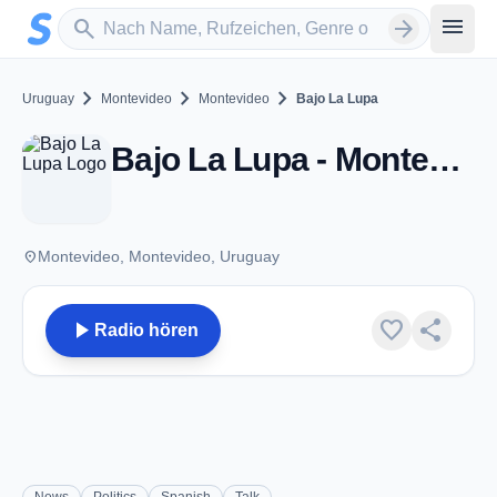
Zum Hauptinhalt springen
Sender suchen
menu
search
arrow_forward
chevron_right
chevron_right
chevron_right
Uruguay
Montevideo
Montevideo
Bajo La Lupa
Bajo La Lupa - Montevideo
place
Montevideo, Montevideo, Uruguay
play_arrow
favorite
share
Radio hören