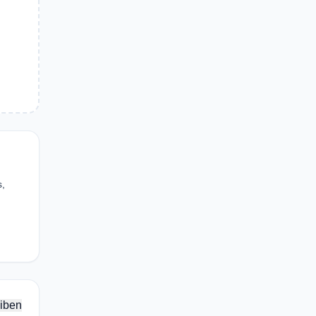
s,
iben