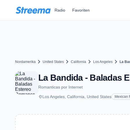
Zum Hauptinhalt springen
Radio
Favoriten
chevron_right
chevron_right
chevron_right
chevron_right
Nordamerika
United States
California
Los Angeles
La Ba
La Bandida - Baladas 
Romanticas por Internet
place
Los Angeles, California, United States
Mexican 