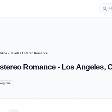
Sender
search
ndida - Baladas Estereo Romance
Estereo Romance - Los Angeles, 
Regional