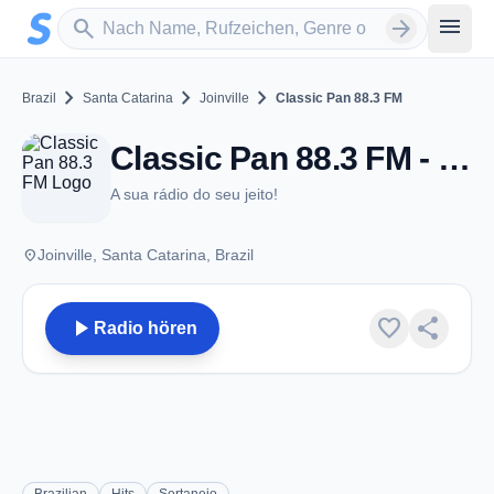
Zum Hauptinhalt springen
Sender suchen
menu
search
arrow_forward
chevron_right
chevron_right
chevron_right
Brazil
Santa Catarina
Joinville
Classic Pan 88.3 FM
Classic Pan 88.3 FM - FM 88.3 - Joinville
A sua rádio do seu jeito!
place
Joinville, Santa Catarina, Brazil
play_arrow
favorite
share
Radio hören