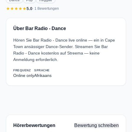
Dance
Pop
Reggae
star
star
star
star
star
5.0
· 1 Bewertungen
Über Bar Radio - Dance
Hören Sie Bar Radio - Dance live online — ein in Cape
Town ansässiger Dance-Sender. Streamen Sie Bar
Radio - Dance kostenlos auf Streema — keine
Anmeldung erforderlich.
FREQUENZ
SPRACHE
Online only
Afrikaans
Hörerbewertungen
Bewertung schreiben