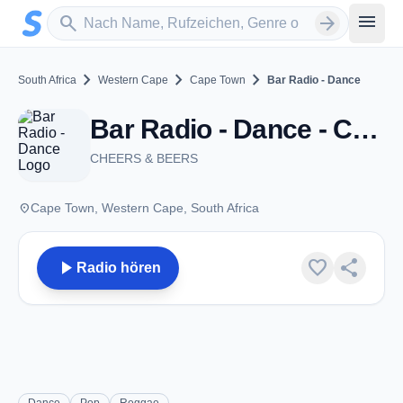
Zum Hauptinhalt springen
Sender suchen
menu
search
arrow_forward
chevron_right
chevron_right
chevron_right
South Africa
Western Cape
Cape Town
Bar Radio - Dance
Bar Radio - Dance - Cape Town
CHEERS & BEERS
place
Cape Town, Western Cape, South Africa
play_arrow
favorite
share
Radio hören