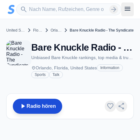
Zum Hauptinhalt springen
Sender suchen
menu
search
arrow_forward
chevron_right
chevron_right
chevron_right
United States
Florida
Orlando
Bare Knuckle Radio - The Syndicate
Bare Knuckle Radio - The Syndicate - Orlando, FL
Unbiased Bare Knuckle rankings, top media & true fight passion
place
Orlando, Florida, United States
Information
Sports
Talk
play_arrow
favorite
share
Radio hören