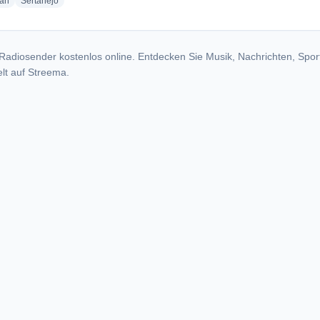
radio stations
radio stations
ian
Sertanejo
Radiosender kostenlos online. Entdecken Sie Musik, Nachrichten, Spor
lt auf Streema.