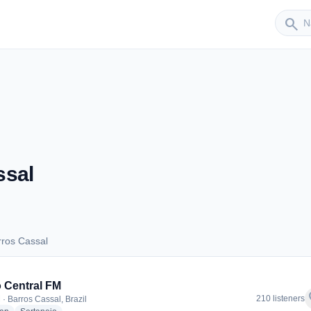
Sender
search
ssal
rros Cassal
Barros Cassal
 Central FM
f
210 listeners
 · Barros Cassal, Brazil