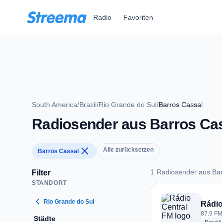
Zum Hauptinhalt springen
Radio
Favoriten
South America
/
Brazil
/
Rio Grande do Sul
/
Barros Cassal
Radiosender aus Barros Ca
close
Alle zurücksetzen
Barros Cassal
1 Radiosender aus Ba
Filter
STANDORT
1 Radiosender aus 
chevron_left
Rio Grande do Sul
Rádio
87.9 FM
Städte