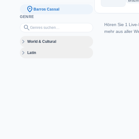
Brazil
location_on
Barros Cassal
GENRE
Hören Sie 1 Live-
Genres suchen…
search
mehr aus aller We
expand_more
World & Cultural
expand_more
Latin