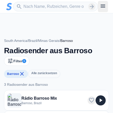
Zum Hauptinhalt springen
Sender suchen
menu
search
arrow_forward
South America
/
Brazil
/
Minas Gerais
/
Barroso
Radiosender aus Barroso
tune
Filter
1
close
Alle zurücksetzen
Barroso
3 Radiosender aus Barroso
3 Radiosender aus Barroso
Rádio Barroso Mix
favorite
play_arrow
Barroso, Brazil