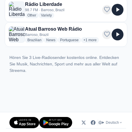
Rádio Liberdade
favorite
play_arrow
98.7 FM · Barroso, Brazil
radio stations
radio stations
Other
Variety
Atual Barroso Web Rádio
favorite
play_arrow
Barroso, Brazil
radio stations
radio stations
radio stations
more genres for Atual Barr
Brazilian
News
Portuguese
+1
more
Hören Sie 3 Live-Radiosender kostenlos online. Entdecken
Sie Musik, Nachrichten, Sport und mehr aus aller Welt auf
Streema.
LADEN IM
JETZT BEI
Deutsch
App Store
Google Play