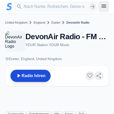
Zum Hauptinhalt springen
Sender suchen
menu
search
arrow_forward
chevron_right
chevron_right
chevron_right
United Kingdom
England
Exeter
DevonAir Radio
DevonAir Radio - FM 106.4 - Exeter
YOUR Station YOUR Music
place
Exeter, England, United Kingdom
play_arrow
favorite
share
Radio hören