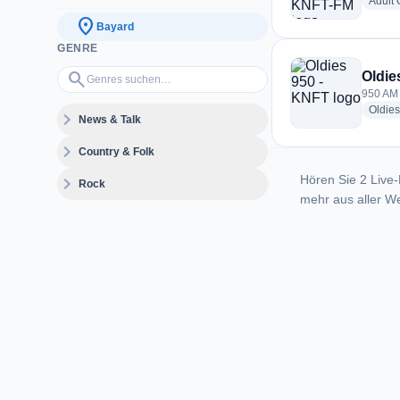
Adult
location_on
Bayard
GENRE
Genres suchen…
search
Oldie
950 AM 
Oldies
expand_more
News & Talk
expand_more
Country & Folk
Hören Sie 2 Live-
expand_more
Rock
mehr aus aller We