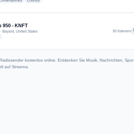
radio stations
radio stations
 Contemporary
Country
s 950 - KNFT
f
30 listeners
· Bayard, United States
radio stations
Radiosender kostenlos online. Entdecken Sie Musik, Nachrichten, Spor
lt auf Streema.