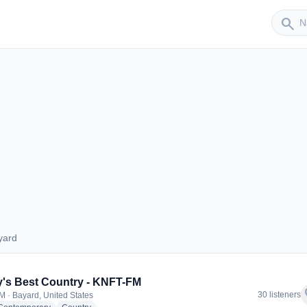
Sender
search
yard
Bayard
's Best Country - KNFT-FM
f
30 listeners
M · Bayard, United States