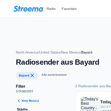
Zum Hauptinhalt springen
Radio
Favoriten
North America
/
United States
/
New Mexico
/
Bayard
Radiosender aus Bayard
close
Alle zurücksetzen
Bayard
2 Radiosender aus Ba
Filter
STANDORT
2 Radiosender aus 
chevron_left
New Mexico
Today
102.9 F
Städte