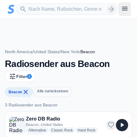
Zum Hauptinhalt springen
Sender suchen
menu
search
arrow_forward
North America
/
United States
/
New York
/
Beacon
Radiosender aus Beacon
tune
Filter
1
close
Alle zurücksetzen
Beacon
3 Radiosender aus Beacon
3 Radiosender aus Beacon
Zero DB Radio
favorite
play_arrow
Beacon, United States
radio stations
radio stations
radio stations
Alternative
Classic Rock
Hard Rock
more genres for Zero DB Radio
+1
more