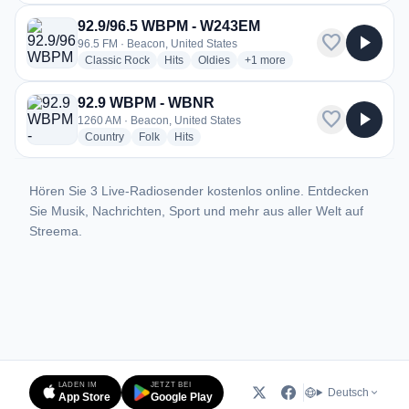
92.9/96.5 WBPM - W243EM
favorite
play_arrow
96.5 FM · Beacon, United States
radio stations
radio stations
radio stations
more genres for 92.9/96.5 W
Classic Rock
Hits
Oldies
+1
more
92.9 WBPM - WBNR
favorite
play_arrow
1260 AM · Beacon, United States
radio stations
radio stations
radio stations
Country
Folk
Hits
Hören Sie 3 Live-Radiosender kostenlos online. Entdecken
Sie Musik, Nachrichten, Sport und mehr aus aller Welt auf
Streema.
LADEN IM
JETZT BEI
Deutsch
App Store
Google Play