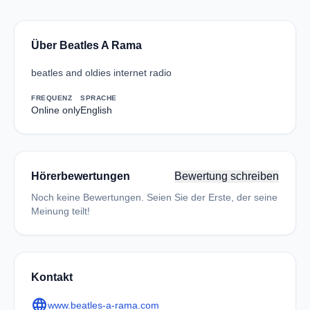
Über Beatles A Rama
beatles and oldies internet radio
FREQUENZ
SPRACHE
Online only
English
Hörerbewertungen
Bewertung schreiben
Noch keine Bewertungen. Seien Sie der Erste, der seine
Meinung teilt!
Kontakt
language
www.beatles-a-rama.com