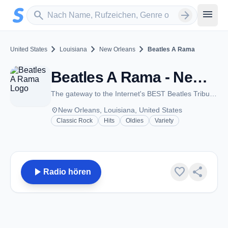
Zum Hauptinhalt springen
Sender suchen
menu
search
arrow_forward
chevron_right
chevron_right
chevron_right
United States
Louisiana
New Orleans
Beatles A Rama
Beatles A Rama - New Orleans, LA
The gateway to the Internet's BEST Beatles Tribute Station!
place
New Orleans, Louisiana, United States
Classic Rock
Hits
Oldies
Variety
play_arrow
favorite
share
Radio hören