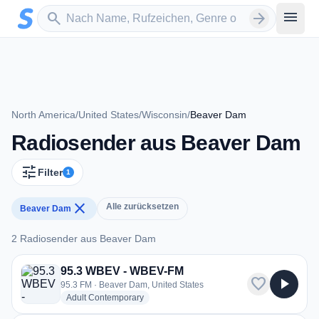
Zum Hauptinhalt springen
Sender suchen
menu
search
arrow_forward
North America
/
United States
/
Wisconsin
/
Beaver Dam
Radiosender aus Beaver Dam
tune
Filter
1
close
Alle zurücksetzen
Beaver Dam
2 Radiosender aus Beaver Dam
2 Radiosender aus Beaver Dam
95.3 WBEV - WBEV-FM
favorite
play_arrow
95.3 FM · Beaver Dam, United States
radio stations
Adult Contemporary