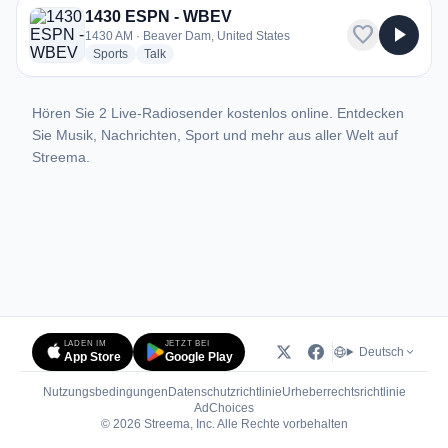
1430 ESPN - WBEV
favorite
play_arrow
1430 AM · Beaver Dam, United States
radio stations
radio stations
Sports
Talk
Hören Sie 2 Live-Radiosender kostenlos online. Entdecken
Sie Musik, Nachrichten, Sport und mehr aus aller Welt auf
Streema.
LADEN IM
JETZT BEI
Deutsch
App Store
Google Play
Nutzungsbedingungen
Datenschutzrichtlinie
Urheberrechtsrichtlinie
(öffnet in neuem Tab)
AdChoices
© 2026 Streema, Inc. Alle Rechte vorbehalten