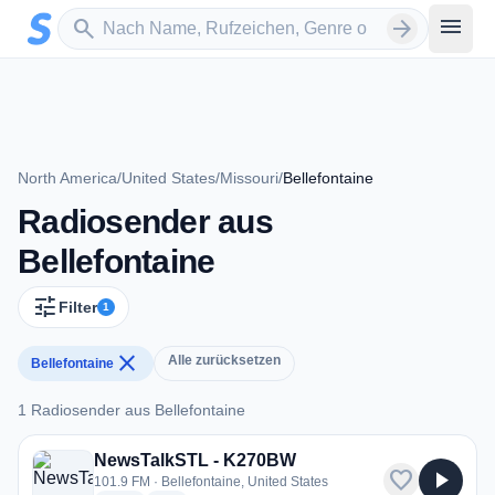
Zum Hauptinhalt springen
Sender suchen
menu
search
arrow_forward
North America
/
United States
/
Missouri
/
Bellefontaine
Radiosender aus
Bellefontaine
tune
Filter
1
close
Alle zurücksetzen
Bellefontaine
1 Radiosender aus Bellefontaine
1 Radiosender aus Bellefontaine
NewsTalkSTL - K270BW
favorite
play_arrow
101.9 FM · Bellefontaine, United States