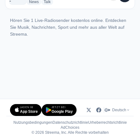
radio stations
radio stations
News
Talk
Hören Sie 1 Live-Radiosender kostenlos online. Entdecken
Sie Musik, Nachrichten, Sport und mehr aus aller Welt auf
Streema.
LADEN IM
JETZT BEI
Deutsch
App Store
Google Play
Nutzungsbedingungen
Datenschutzrichtlinie
Urheberrechtsrichtlinie
(öffnet in neuem Tab)
AdChoices
© 2026 Streema, Inc. Alle Rechte vorbehalten