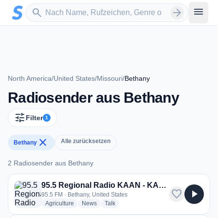
Zum Hauptinhalt springen
Sender suchen
menu
search
arrow_forward
North America
/
United States
/
Missouri
/
Bethany
Radiosender aus Bethany
tune
Filter
1
close
Alle zurücksetzen
Bethany
2 Radiosender aus Bethany
2 Radiosender aus Bethany
95.5 Regional Radio KAAN - KAAN-FM
favorite
play_arrow
95.5 FM · Bethany, United States
radio stations
radio stations
radio stations
Agriculture
News
Talk