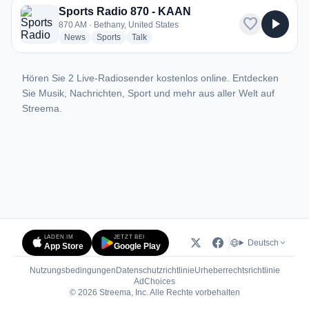
Sports Radio 870 - KAAN
favorite
play_arrow
870 AM · Bethany, United States
radio stations
radio stations
radio stations
News
Sports
Talk
Hören Sie 2 Live-Radiosender kostenlos online. Entdecken
Sie Musik, Nachrichten, Sport und mehr aus aller Welt auf
Streema.
LADEN IM
JETZT BEI
Deutsch
App Store
Google Play
Nutzungsbedingungen
Datenschutzrichtlinie
Urheberrechtsrichtlinie
(öffnet in neuem Tab)
AdChoices
© 2026 Streema, Inc. Alle Rechte vorbehalten