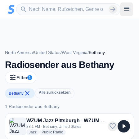
Zum Hauptinhalt springen
Sender suchen
menu
search
arrow_forward
North America
/
United States
/
West Virginia
/
Bethany
Radiosender aus Bethany
tune
Filter
1
close
Alle zurücksetzen
Bethany
1 Radiosender aus Bethany
1 Radiosender aus Bethany
WZUM Jazz Pittsburgh - WZUM-FM
favorite
play_arrow
88.1 FM · Bethany, United States
radio stations
radio stations
Jazz
Public Radio