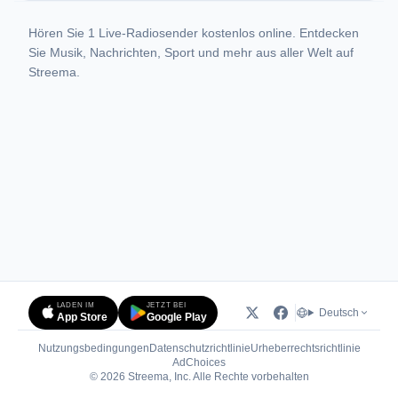
Hören Sie 1 Live-Radiosender kostenlos online. Entdecken
Sie Musik, Nachrichten, Sport und mehr aus aller Welt auf
Streema.
LADEN IM
JETZT BEI
Deutsch
App Store
Google Play
Nutzungsbedingungen
Datenschutzrichtlinie
Urheberrechtsrichtlinie
(öffnet in neuem Tab)
AdChoices
© 2026 Streema, Inc. Alle Rechte vorbehalten