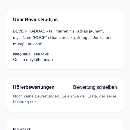
Über Beveik Radijas
BEVEIK RADIJAS - tai internetinis radijas jaunam,
mylinčiam "ROCK" stiliaus muziką, žmogui! Junkis prie
mūsų! Laukiam!
FREQUENZ
SPRACHE
Online only
Lithuanian
Hörerbewertungen
Bewertung schreiben
Noch keine Bewertungen. Seien Sie der Erste, der seine
Meinung teilt!
Kontakt