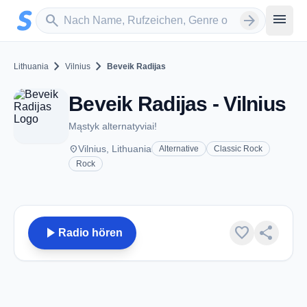
Zum Hauptinhalt springen
Sender suchen
menu
search
arrow_forward
chevron_right
chevron_right
Lithuania
Vilnius
Beveik Radijas
Beveik Radijas - Vilnius
Mąstyk alternatyviai!
place
Vilnius, Lithuania
Alternative
Classic Rock
Rock
play_arrow
favorite
share
Radio hören