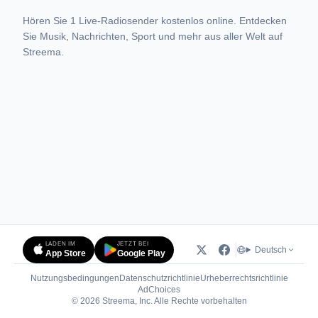
Hören Sie 1 Live-Radiosender kostenlos online. Entdecken
Sie Musik, Nachrichten, Sport und mehr aus aller Welt auf
Streema.
LADEN IM
JETZT BEI
Deutsch
App Store
Google Play
Nutzungsbedingungen
Datenschutzrichtlinie
Urheberrechtsrichtlinie
(öffnet in neuem Tab)
AdChoices
© 2026 Streema, Inc. Alle Rechte vorbehalten