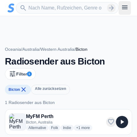
Zum Hauptinhalt springen
Sender suchen
menu
search
arrow_forward
Oceania
/
Australia
/
Western Australia
/
Bicton
Radiosender aus Bicton
tune
Filter
1
close
Alle zurücksetzen
Bicton
1 Radiosender aus Bicton
1 Radiosender aus Bicton
MyFM Perth
favorite
play_arrow
Bicton, Australia
radio stations
radio stations
radio stations
more genres for MyFM Perth
Alternative
Folk
Indie
+1
more