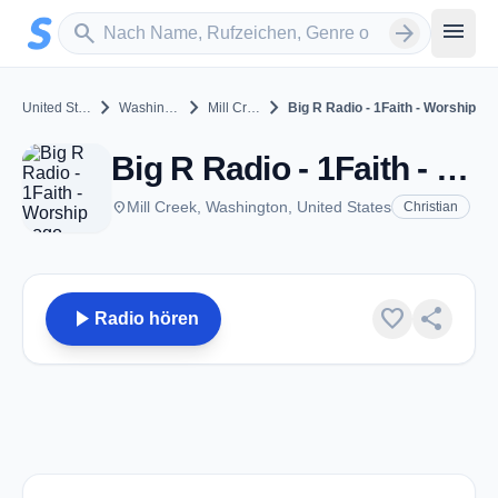
Zum Hauptinhalt springen
Sender suchen
menu
search
arrow_forward
chevron_right
chevron_right
chevron_right
United States
Washington
Mill Creek
Big R Radio - 1Faith - Worship
Big R Radio - 1Faith - Worship - Mill Creek, WA
place
Mill Creek, Washington, United States
Christian
play_arrow
favorite
share
Radio hören