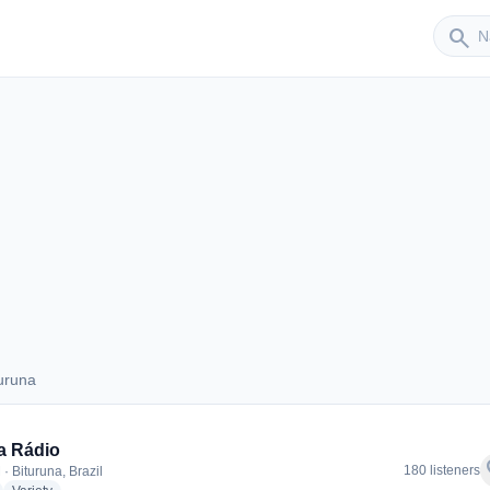
Sender
search
uruna
Bituruna
a Rádio
f
180 listeners
· Bituruna, Brazil