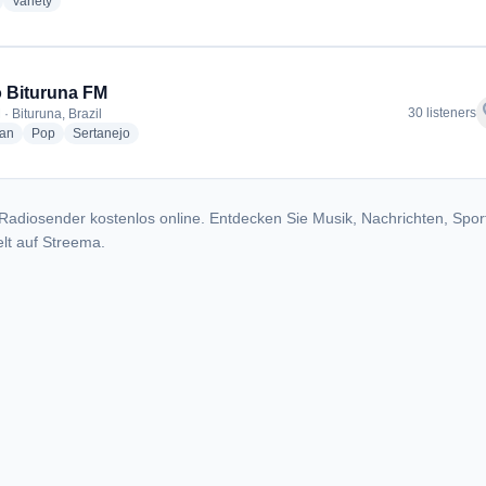
adio stations
radio stations
Variety
 Bituruna FM
f
30 listeners
· Bituruna, Brazil
radio stations
radio stations
radio stations
ian
Pop
Sertanejo
Radiosender kostenlos online. Entdecken Sie Musik, Nachrichten, Spor
lt auf Streema.