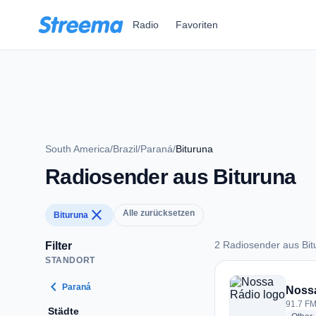
Zum Hauptinhalt springen
Radio
Favoriten
South America
/
Brazil
/
Paraná
/
Bituruna
Radiosender aus Bituruna
close
Alle zurücksetzen
Bituruna
2 Radiosender aus Bit
Filter
STANDORT
2 Radiosender aus 
chevron_left
Paraná
Noss
91.7 FM 
Städte