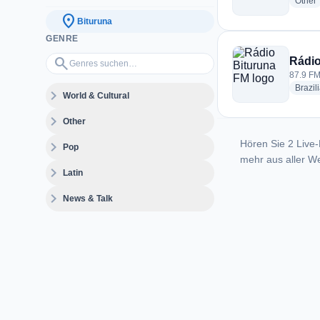
r
Other
location_on
Bituruna
GENRE
Genres suchen…
search
Rádio
87.9 FM 
Brazil
expand_more
World & Cultural
expand_more
Other
Hören Sie 2 Live-
expand_more
Pop
mehr aus aller We
expand_more
Latin
expand_more
News & Talk