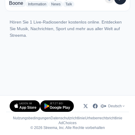
radio stations
radio stations
radio stations
Information
News
Talk
Hören Sie 1 Live-Radiosender kostenlos online. Entdecken
Sie Musik, Nachrichten, Sport und mehr aus aller Welt auf
Streema.
LADEN IM
JETZT BEI
Deutsch
App Store
Google Play
Nutzungsbedingungen
Datenschutzrichtlinie
Urheberrechtsrichtlinie
(öffnet in neuem Tab)
AdChoices
© 2026 Streema, Inc. Alle Rechte vorbehalten