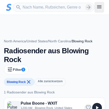
Zum Hauptinhalt springen
Sender suchen
menu
search
arrow_forward
North America
/
United States
/
North Carolina
/
Blowing Rock
Radiosender aus Blowing
Rock
tune
Filter
1
close
Alle zurücksetzen
Blowing Rock
1 Radiosender aus Blowing Rock
1 Radiosender aus Blowing Rock
Pulse Boone - WXIT
favorite
play_arrow
1200 AM · Blowing Rock, United States