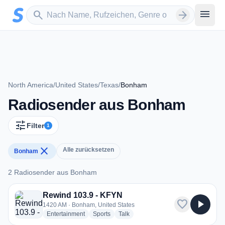
Zum Hauptinhalt springen
Sender suchen
menu
search
arrow_forward
North America
/
United States
/
Texas
/
Bonham
Radiosender aus Bonham
tune
Filter
1
close
Alle zurücksetzen
Bonham
2 Radiosender aus Bonham
2 Radiosender aus Bonham
Rewind 103.9 - KFYN
favorite
play_arrow
1420 AM · Bonham, United States
radio stations
radio stations
radio stations
Entertainment
Sports
Talk