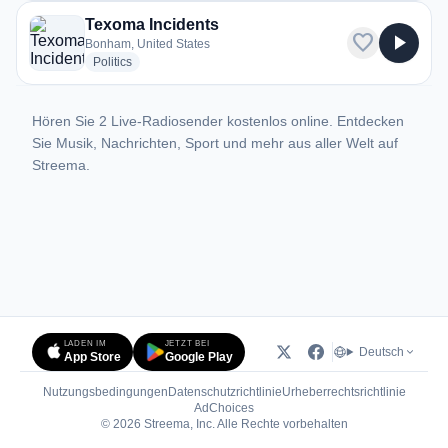
Texoma Incidents
favorite
play_arrow
Bonham, United States
radio stations
Politics
Hören Sie 2 Live-Radiosender kostenlos online. Entdecken
Sie Musik, Nachrichten, Sport und mehr aus aller Welt auf
Streema.
LADEN IM
JETZT BEI
Deutsch
App Store
Google Play
Nutzungsbedingungen
Datenschutzrichtlinie
Urheberrechtsrichtlinie
(öffnet in neuem Tab)
AdChoices
© 2026 Streema, Inc. Alle Rechte vorbehalten