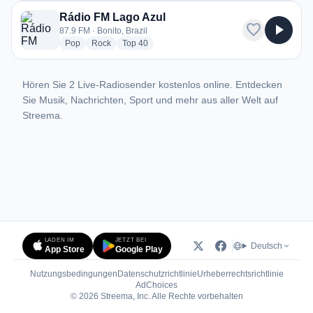
Rádio FM Lago Azul
favorite
play_arrow
87.9 FM · Bonito, Brazil
radio stations
radio stations
radio stations
Pop
Rock
Top 40
Hören Sie 2 Live-Radiosender kostenlos online. Entdecken
Sie Musik, Nachrichten, Sport und mehr aus aller Welt auf
Streema.
LADEN IM
JETZT BEI
Deutsch
App Store
Google Play
Nutzungsbedingungen
Datenschutzrichtlinie
Urheberrechtsrichtlinie
(öffnet in neuem Tab)
AdChoices
© 2026 Streema, Inc. Alle Rechte vorbehalten