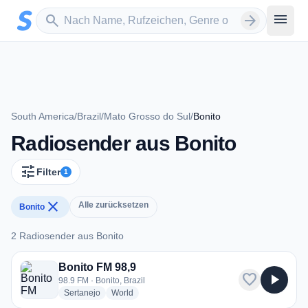
Zum Hauptinhalt springen
Sender suchen
menu
search
arrow_forward
South America
/
Brazil
/
Mato Grosso do Sul
/
Bonito
Radiosender aus Bonito
tune
Filter
1
close
Alle zurücksetzen
Bonito
2 Radiosender aus Bonito
2 Radiosender aus Bonito
Bonito FM 98,9
favorite
play_arrow
98.9 FM · Bonito, Brazil
radio stations
radio stations
Sertanejo
World