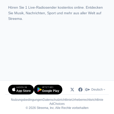
Hören Sie 1 Live-Radiosender kostenlos online. Entdecken
Sie Musik, Nachrichten, Sport und mehr aus aller Welt auf
Streema.
LADEN IM
JETZT BEI
Deutsch
App Store
Google Play
Nutzungsbedingungen
Datenschutzrichtlinie
Urheberrechtsrichtlinie
(öffnet in neuem Tab)
AdChoices
© 2026 Streema, Inc. Alle Rechte vorbehalten