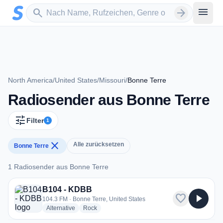
Zum Hauptinhalt springen
Sender suchen
menu
search
arrow_forward
North America
/
United States
/
Missouri
/
Bonne Terre
Radiosender aus Bonne Terre
tune
Filter
1
close
Alle zurücksetzen
Bonne Terre
1 Radiosender aus Bonne Terre
1 Radiosender aus Bonne Terre
B104 - KDBB
favorite
play_arrow
104.3 FM · Bonne Terre, United States
radio stations
radio stations
Alternative
Rock