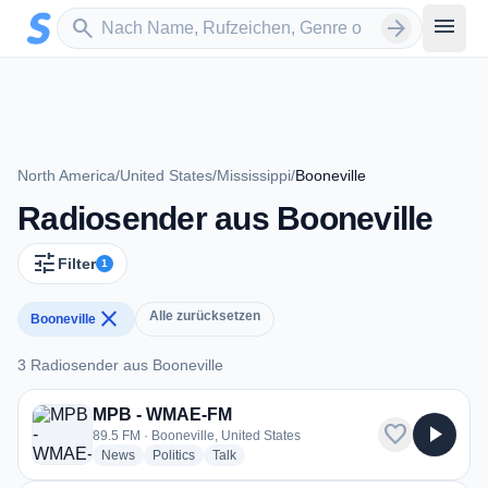
Zum Hauptinhalt springen
Sender suchen
menu
search
arrow_forward
North America
/
United States
/
Mississippi
/
Booneville
Radiosender aus Booneville
tune
Filter
1
close
Alle zurücksetzen
Booneville
3 Radiosender aus Booneville
3 Radiosender aus Booneville
MPB - WMAE-FM
favorite
play_arrow
89.5 FM · Booneville, United States
radio stations
radio stations
radio stations
News
Politics
Talk