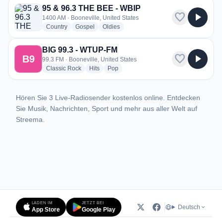
95 & 96.3 THE BEE - WBIP
favorite
play_arrow
1400 AM · Booneville, United States
radio stations
radio stations
radio stations
Country
Gospel
Oldies
BIG 99.3 - WTUP-FM
favorite
play_arrow
B9
99.3 FM · Booneville, United States
radio stations
radio stations
radio stations
Classic Rock
Hits
Pop
Hören Sie 3 Live-Radiosender kostenlos online. Entdecken
Sie Musik, Nachrichten, Sport und mehr aus aller Welt auf
Streema.
LADEN IM
JETZT BEI
Deutsch
App Store
Google Play