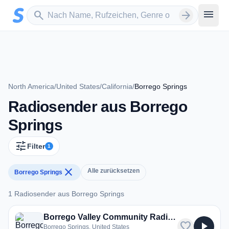
Zum Hauptinhalt springen
Sender suchen
menu
search
arrow_forward
North America
/
United States
/
California
/
Borrego Springs
Radiosender aus Borrego
Springs
tune
Filter
1
close
Alle zurücksetzen
Borrego Springs
1 Radiosender aus Borrego Springs
1 Radiosender aus Borrego Springs
Borrego Valley Community Radio - The RAM
favorite
play_arrow
Borrego Springs, United States