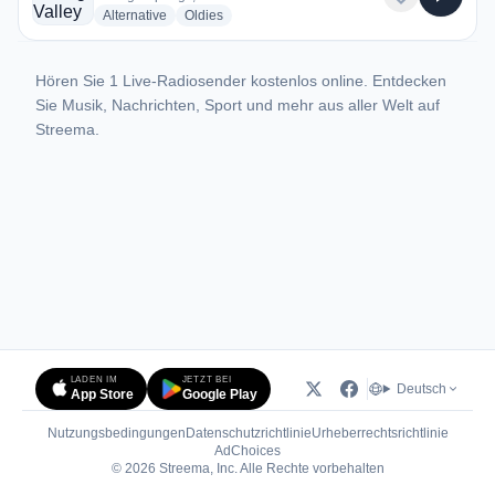
radio stations
radio stations
Alternative
Oldies
Hören Sie 1 Live-Radiosender kostenlos online. Entdecken
Sie Musik, Nachrichten, Sport und mehr aus aller Welt auf
Streema.
LADEN IM
JETZT BEI
Deutsch
App Store
Google Play
Nutzungsbedingungen
Datenschutzrichtlinie
Urheberrechtsrichtlinie
(öffnet in neuem Tab)
AdChoices
© 2026 Streema, Inc. Alle Rechte vorbehalten