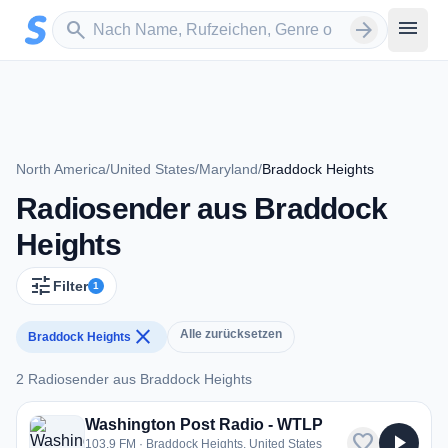
Zum Hauptinhalt springen
Sender suchen
menu
search
arrow_forward
North America
/
United States
/
Maryland
/
Braddock Heights
Radiosender aus Braddock
Heights
tune
Filter
1
close
Alle zurücksetzen
Braddock Heights
2 Radiosender aus Braddock Heights
2 Radiosender aus Braddock Heights
Washington Post Radio - WTLP
favorite
play_arrow
103.9 FM · Braddock Heights, United States