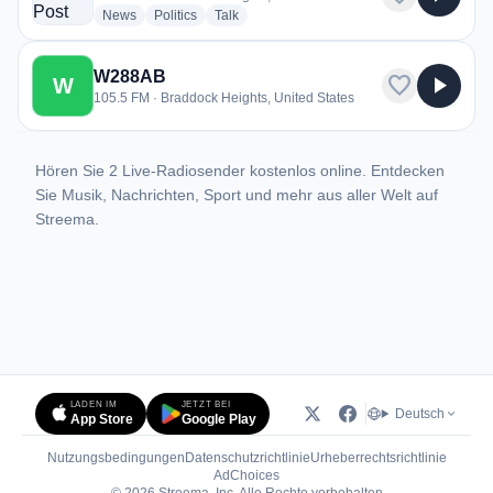
radio stations
radio stations
radio stations
News
Politics
Talk
W288AB
favorite
play_arrow
W
105.5 FM · Braddock Heights, United States
Hören Sie 2 Live-Radiosender kostenlos online. Entdecken
Sie Musik, Nachrichten, Sport und mehr aus aller Welt auf
Streema.
LADEN IM
JETZT BEI
Deutsch
App Store
Google Play
Nutzungsbedingungen
Datenschutzrichtlinie
Urheberrechtsrichtlinie
(öffnet in neuem Tab)
AdChoices