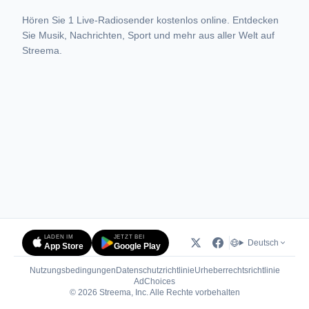
Hören Sie 1 Live-Radiosender kostenlos online. Entdecken
Sie Musik, Nachrichten, Sport und mehr aus aller Welt auf
Streema.
LADEN IM
JETZT BEI
Deutsch
App Store
Google Play
Nutzungsbedingungen
Datenschutzrichtlinie
Urheberrechtsrichtlinie
(öffnet in neuem Tab)
AdChoices
© 2026 Streema, Inc. Alle Rechte vorbehalten