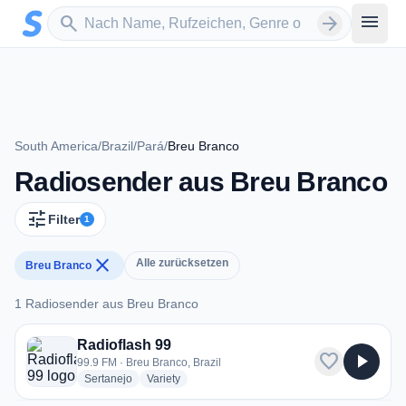
Zum Hauptinhalt springen
Sender suchen
menu
search
arrow_forward
South America
/
Brazil
/
Pará
/
Breu Branco
Radiosender aus Breu Branco
tune
Filter
1
close
Alle zurücksetzen
Breu Branco
1 Radiosender aus Breu Branco
1 Radiosender aus Breu Branco
Radioflash 99
favorite
play_arrow
99.9 FM · Breu Branco, Brazil
radio stations
radio stations
Sertanejo
Variety