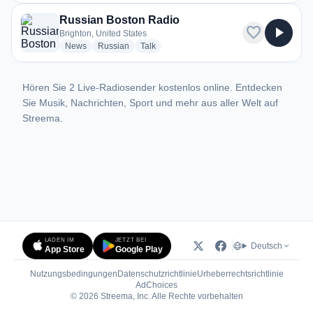
Russian Boston Radio
favorite
play_arrow
Brighton, United States
radio stations
radio stations
radio stations
News
Russian
Talk
Hören Sie 2 Live-Radiosender kostenlos online. Entdecken
Sie Musik, Nachrichten, Sport und mehr aus aller Welt auf
Streema.
LADEN IM
JETZT BEI
Deutsch
App Store
Google Play
Nutzungsbedingungen
Datenschutzrichtlinie
Urheberrechtsrichtlinie
(öffnet in neuem Tab)
AdChoices
© 2026 Streema, Inc. Alle Rechte vorbehalten