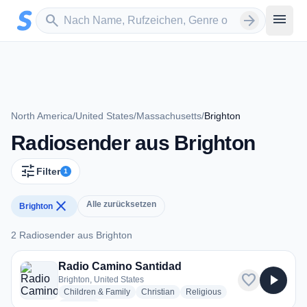
Zum Hauptinhalt springen
Sender suchen
menu
search
arrow_forward
North America
/
United States
/
Massachusetts
/
Brighton
Radiosender aus Brighton
tune
Filter
1
close
Alle zurücksetzen
Brighton
2 Radiosender aus Brighton
2 Radiosender aus Brighton
Radio Camino Santidad
favorite
play_arrow
Brighton, United States
radio stations
radio stations
radio stations
Children & Family
Christian
Religious
more genres for Radio Camino Santidad
+1
more