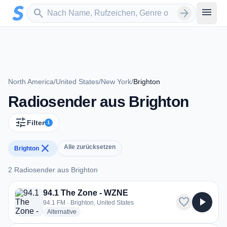
Zum Hauptinhalt springen
Sender suchen
menu
search
arrow_forward
North America
/
United States
/
New York
/
Brighton
Radiosender aus Brighton
tune
Filter
1
close
Alle zurücksetzen
Brighton
2 Radiosender aus Brighton
2 Radiosender aus Brighton
94.1 The Zone - WZNE
favorite
play_arrow
94.1 FM · Brighton, United States
radio stations
Alternative