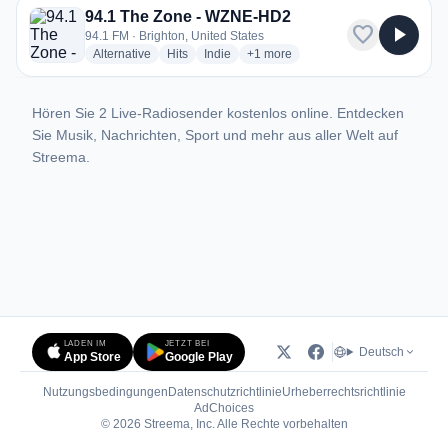
94.1 The Zone - WZNE-HD2
favorite
play_arrow
94.1 FM · Brighton, United States
radio stations
radio stations
radio stations
more genres for 94.1 The Zone -
Alternative
Hits
Indie
+1
more
Hören Sie 2 Live-Radiosender kostenlos online. Entdecken
Sie Musik, Nachrichten, Sport und mehr aus aller Welt auf
Streema.
LADEN IM
JETZT BEI
Deutsch
App Store
Google Play
Nutzungsbedingungen
Datenschutzrichtlinie
Urheberrechtsrichtlinie
(öffnet in neuem Tab)
AdChoices
© 2026 Streema, Inc. Alle Rechte vorbehalten