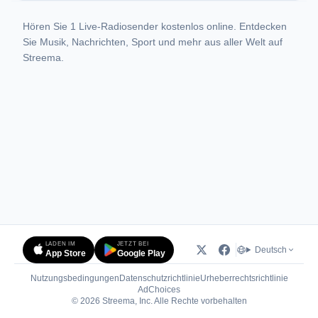
Hören Sie 1 Live-Radiosender kostenlos online. Entdecken
Sie Musik, Nachrichten, Sport und mehr aus aller Welt auf
Streema.
LADEN IM
JETZT BEI
Deutsch
App Store
Google Play
Nutzungsbedingungen
Datenschutzrichtlinie
Urheberrechtsrichtlinie
(öffnet in neuem Tab)
AdChoices
© 2026 Streema, Inc. Alle Rechte vorbehalten