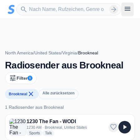
Zum Hauptinhalt springen
Sender suchen
menu
search
arrow_forward
North America
/
United States
/
Virginia
/
Brookneal
Radiosender aus Brookneal
tune
Filter
1
close
Alle zurücksetzen
Brookneal
1 Radiosender aus Brookneal
1 Radiosender aus Brookneal
1230 The Fan - WODI
favorite
play_arrow
1230 AM · Brookneal, United States
radio stations
radio stations
Sports
Talk