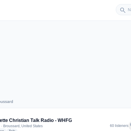
Sender
search
oussard
Broussard
ette Christian Talk Radio - WHFG
f
60 listeners
 · Broussard, United States