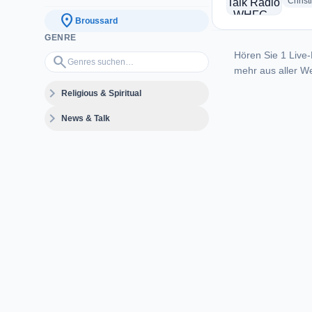
Christ
location_on
Broussard
GENRE
Hören Sie 1 Live-
Genres suchen…
search
mehr aus aller We
expand_more
Religious & Spiritual
expand_more
News & Talk