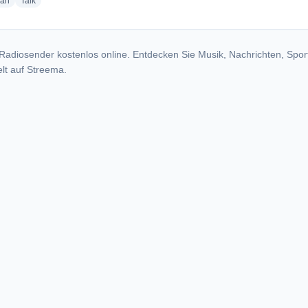
radio stations
radio stations
ian
Talk
Radiosender kostenlos online. Entdecken Sie Musik, Nachrichten, Spor
lt auf Streema.