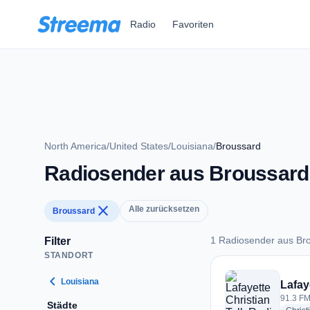
Zum Hauptinhalt springen
Radio
Favoriten
North America
/
United States
/
Louisiana
/
Broussard
Radiosender aus Broussard
close
Alle zurücksetzen
Broussard
1 Radiosender aus Br
Filter
STANDORT
1 Radiosender aus 
chevron_left
Louisiana
Lafay
91.3 FM
Städte