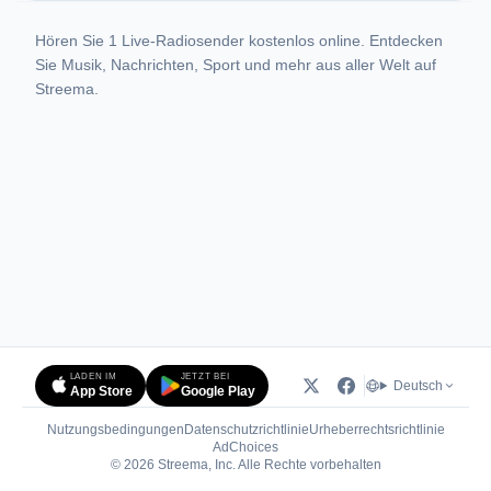
Hören Sie 1 Live-Radiosender kostenlos online. Entdecken
Sie Musik, Nachrichten, Sport und mehr aus aller Welt auf
Streema.
LADEN IM
JETZT BEI
Deutsch
App Store
Google Play
Nutzungsbedingungen
Datenschutzrichtlinie
Urheberrechtsrichtlinie
(öffnet in neuem Tab)
AdChoices
© 2026 Streema, Inc. Alle Rechte vorbehalten