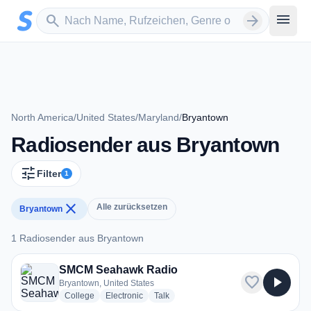
Zum Hauptinhalt springen
Sender suchen
menu
search
arrow_forward
North America
/
United States
/
Maryland
/
Bryantown
Radiosender aus Bryantown
tune
Filter
1
close
Alle zurücksetzen
Bryantown
1 Radiosender aus Bryantown
1 Radiosender aus Bryantown
SMCM Seahawk Radio
favorite
play_arrow
Bryantown, United States
radio stations
radio stations
radio stations
College
Electronic
Talk