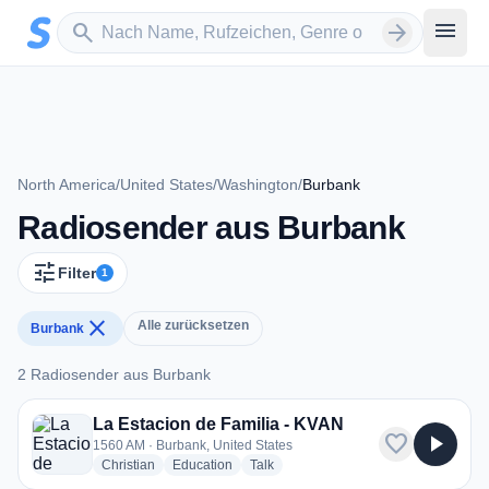
Zum Hauptinhalt springen
Sender suchen
menu
search
arrow_forward
North America
/
United States
/
Washington
/
Burbank
Radiosender aus Burbank
tune
Filter
1
close
Alle zurücksetzen
Burbank
2 Radiosender aus Burbank
2 Radiosender aus Burbank
La Estacion de Familia - KVAN
favorite
play_arrow
1560 AM · Burbank, United States
radio stations
radio stations
radio stations
Christian
Education
Talk