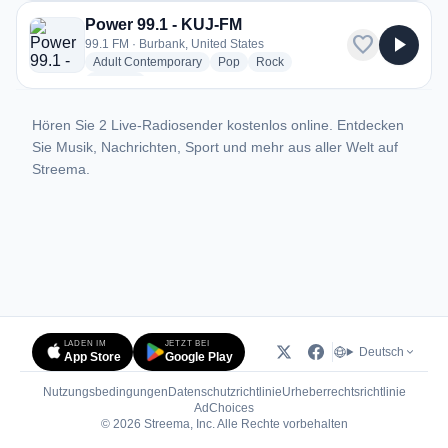
Power 99.1 - KUJ-FM
favorite
play_arrow
99.1 FM · Burbank, United States
radio stations
radio stations
radio stations
Adult Contemporary
Pop
Rock
more genres for Power 99.1 - KUJ-FM
+1
more
Hören Sie 2 Live-Radiosender kostenlos online. Entdecken
Sie Musik, Nachrichten, Sport und mehr aus aller Welt auf
Streema.
LADEN IM
JETZT BEI
Deutsch
App Store
Google Play
Nutzungsbedingungen
Datenschutzrichtlinie
Urheberrechtsrichtlinie
(öffnet in neuem Tab)
AdChoices
© 2026 Streema, Inc. Alle Rechte vorbehalten