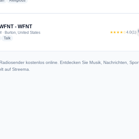
radio stations
radio stations
ian
Religious
 WFNT - WFNT
f
★★★★☆
4.0
(1)
 · Burton, United States
radio stations
radio stations
Talk
Radiosender kostenlos online. Entdecken Sie Musik, Nachrichten, Spor
lt auf Streema.