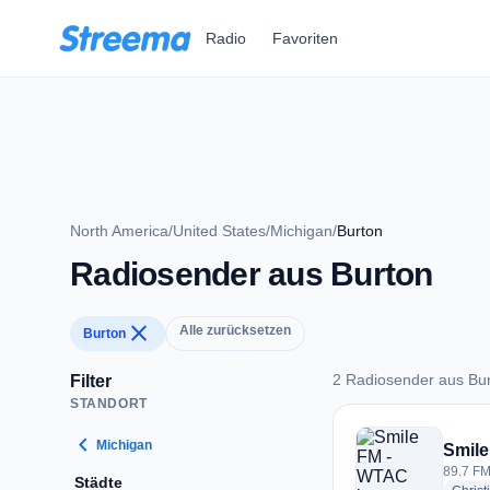
Zum Hauptinhalt springen
Radio
Favoriten
North America
/
United States
/
Michigan
/
Burton
Radiosender aus Burton
close
Alle zurücksetzen
Burton
2 Radiosender aus Bu
Filter
STANDORT
2 Radiosender aus 
chevron_left
Michigan
Smil
89.7 FM
Städte