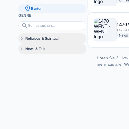
Christ
location_on
Burton
GENRE
Genres suchen…
search
1470
1470 AM
News
expand_more
Religious & Spiritual
expand_more
News & Talk
Hören Sie 2 Live-
mehr aus aller We