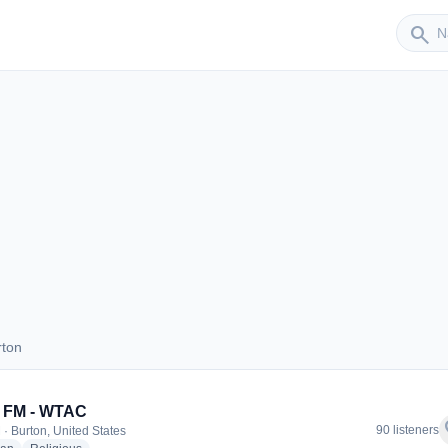
Sender
search
rton
Burton
e FM - WTAC
f
90 listeners
 · Burton, United States