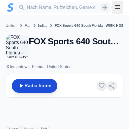
Zum Hauptinhalt springen
Sender suchen
menu
search
arrow_forward
chevron_right
chevron_right
chevron_right
United States
Florida
Indiantown
FOX Sports 640 South Florida - WIRK-HD2
FOX Sports 640 South Florida - WIRK-HD2 - FM 103.1 - Indiantown, FL
place
Indiantown, Florida, United States
play_arrow
favorite
share
Radio hören