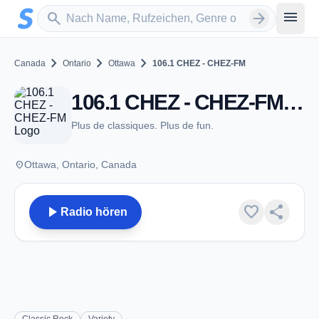
Zum Hauptinhalt springen
Sender suchen
menu
search
arrow_forward
chevron_right
chevron_right
chevron_right
Canada
Ontario
Ottawa
106.1 CHEZ - CHEZ-FM
106.1 CHEZ - CHEZ-FM - FM 106.1 - Ottawa, ON
Plus de classiques. Plus de fun.
place
Ottawa, Ontario, Canada
play_arrow
favorite
share
Radio hören