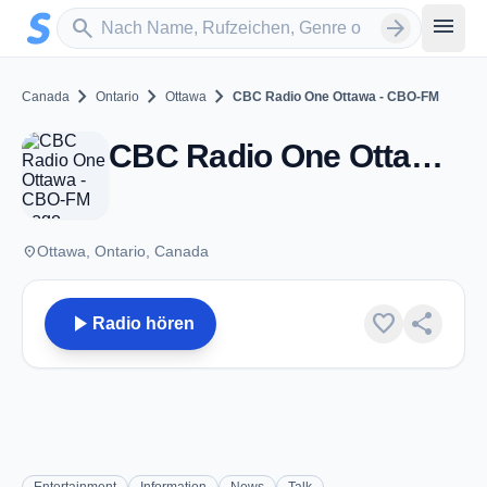
Zum Hauptinhalt springen
Sender suchen
menu
search
arrow_forward
chevron_right
chevron_right
chevron_right
Canada
Ontario
Ottawa
CBC Radio One Ottawa - CBO-FM
CBC Radio One Ottawa - CBO-FM - FM 91.5 - Ottawa, ON
place
Ottawa, Ontario, Canada
play_arrow
favorite
share
Radio hören