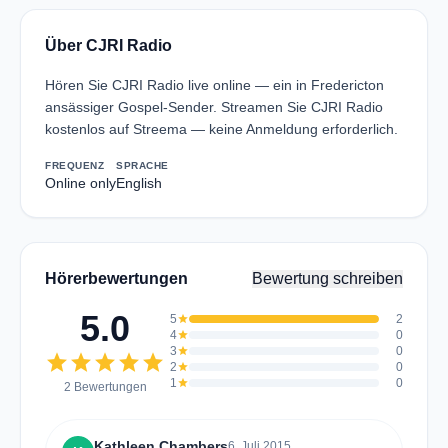
Über CJRI Radio
Hören Sie CJRI Radio live online — ein in Fredericton
ansässiger Gospel-Sender. Streamen Sie CJRI Radio
kostenlos auf Streema — keine Anmeldung erforderlich.
FREQUENZ
SPRACHE
Online only
English
Hörerbewertungen
Bewertung schreiben
5.0
5
star
2
4
star
0
3
star
0
star
star
star
star
star
2
star
0
1
star
0
2 Bewertungen
Kathleen Chambers
6. Juli 2015