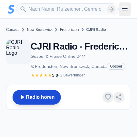
Zum Hauptinhalt springen
Sender suchen
menu
search
arrow_forward
chevron_right
chevron_right
chevron_right
Canada
New Brunswick
Fredericton
CJRI Radio
CJRI Radio - Fredericton, NB
Gospel & Praise Online 24/7
place
Fredericton, New Brunswick, Canada
Gospel
star
star
star
star
star
5.0
· 2 Bewertungen
play_arrow
favorite
share
Radio hören