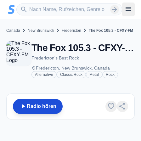
Zum Hauptinhalt springen
Sender suchen
menu
search
arrow_forward
chevron_right
chevron_right
chevron_right
Canada
New Brunswick
Fredericton
The Fox 105.3 - CFXY-FM
The Fox 105.3 - CFXY-FM - FM 105.3 - Fredericton, NB
Fredericton's Best Rock
place
Fredericton, New Brunswick, Canada
Alternative
Classic Rock
Metal
Rock
play_arrow
favorite
share
Radio hören